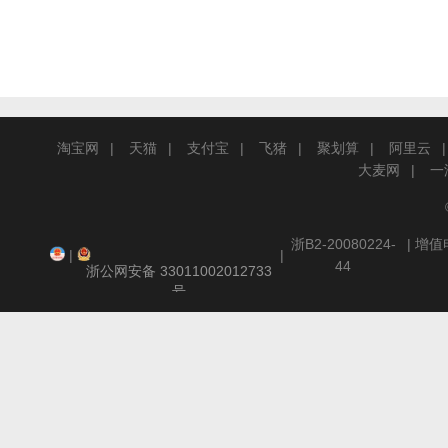
淘宝网
天猫
支付宝
飞猪
聚划算
阿里云
大麦网
一
浙B2-20080224-
| 增
|
|
44
浙公网安备 33011002012733
号