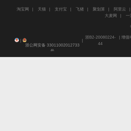
淘宝网
天猫
支付宝
飞猪
聚划算
阿里云
服务介
大麦网
一
浙B2-20080224-
| 增
|
|
44
浙公网安备 33011002012733
号